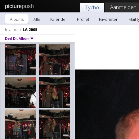
picture
push
Aanmelden!
Tycho
Albums
Alle
Kalender
Profiel
Favorieten
Mail 
In album:
LA 2005
Deel Dit Album