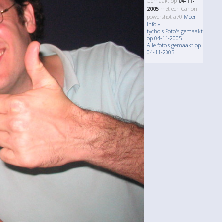
Gemaakt op
04-11-
2005
met een Canon
powershot a70
Meer
Info »
tycho's Foto's gemaakt
op 04-11-2005
Alle foto's gemaakt op
04-11-2005