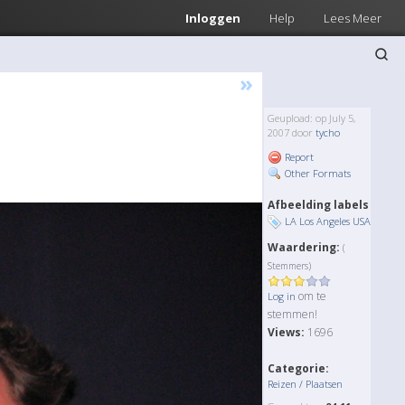
Inloggen
Help
Lees Meer
»
Geupload: op July 5,
2007 door
tycho
Report
Other Formats
Afbeelding labels
LA Los Angeles USA
Waardering:
(
Stemmers)
om te
Log in
stemmen!
Views:
1696
Categorie:
Reizen / Plaatsen