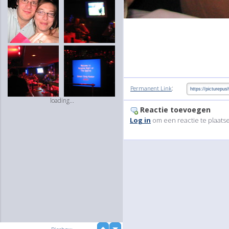
:
Permanent Link
loading...
Reactie toevoegen
Log in
om een reactie te plaats