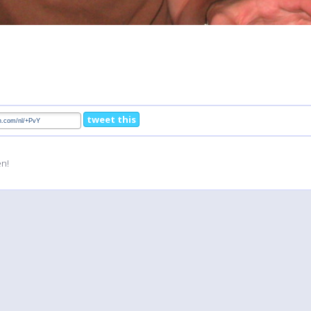
tweet this
en!