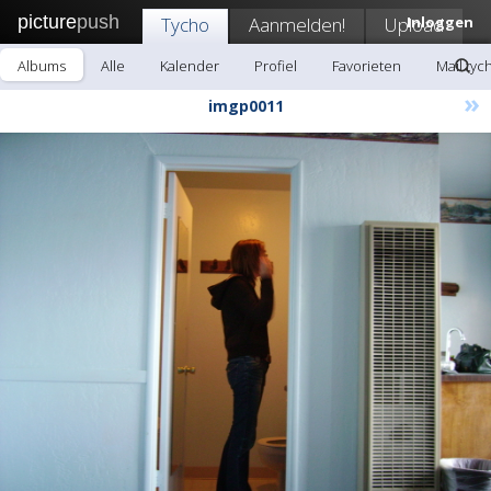
picture
push
Tycho
Aanmelden!
Upload
Inloggen
Albums
Alle
Kalender
Profiel
Favorieten
Mail tyc
»
imgp0011