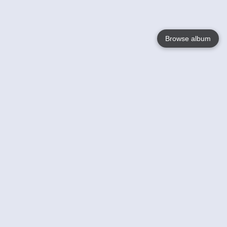
Browse album
Language
English
Nederlands
Français
Jouw
Help
Lees Meer