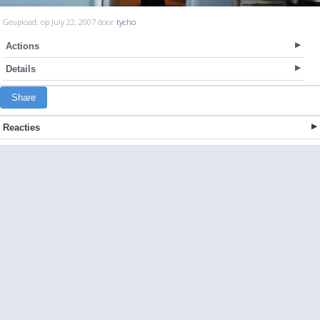
Geupload: op July 22, 2007 door
tycho
Actions
Details
Share
Reacties