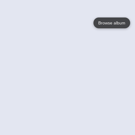
Browse album
Language
English
Nederlands
Français
Jouw
Help
Lees Meer