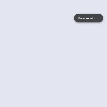
Browse album
Language
English
Nederlands
Français
Jouw
Help
Lees Meer