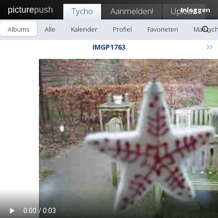
picture
push
Tycho
Aanmelden!
Upload
Inloggen
Albums
Alle
Kalender
Profiel
Favorieten
Mail tyc
»
IMGP1763