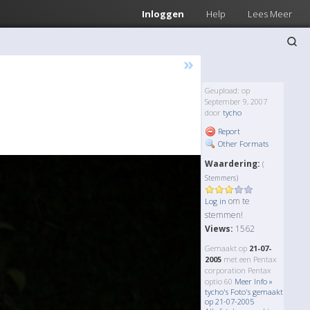
Inloggen
Help
Lees Meer
»
Geupload: op
September 9, 2007
door
tycho
Report
Other Formats
Waardering:
(
Stemmers)
om te
Log in
stemmen!
Views:
1562
Gemaakt op
21-07-
2005
met een Pentax
corporation Pentax
optio 60
Meer Info »
tycho's Foto's gemaakt
op 21-07-2005