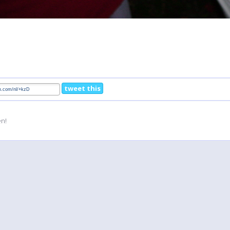
tweet this
en!