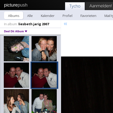
picture
push
Aanmelden!
Tycho
Albums
Alle
Kalender
Profiel
Favorieten
Mail 
«
In album:
liesbeth jarig 2007
Deel Dit Album