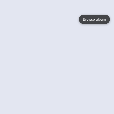
Browse album
Language
English
Nederlands
Français
Jouw
Help
Lees Meer