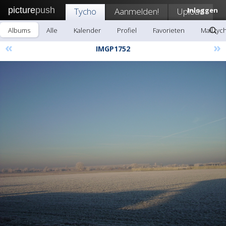
picture
push
Tycho
Aanmelden!
Upload
Inloggen
Albums
Alle
Kalender
Profiel
Favorieten
Mail tyc
«
»
IMGP1752