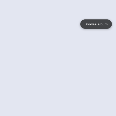
Browse album
Language
English
Nederlands
Français
Votre / vos
Help
En savoir plusu