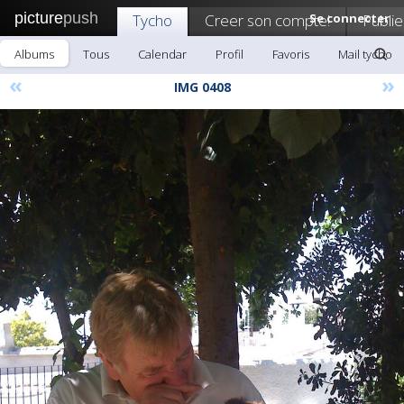
picture
push
Tycho
Creer son compte!
Se connecter
Publie
Albums
Tous
Calendar
Profil
Favoris
Mail tycho
«
»
IMG 0408