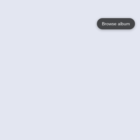
Browse album
Language
English
Nederlands
Français
Votre / vos
Help
En savoir plusu