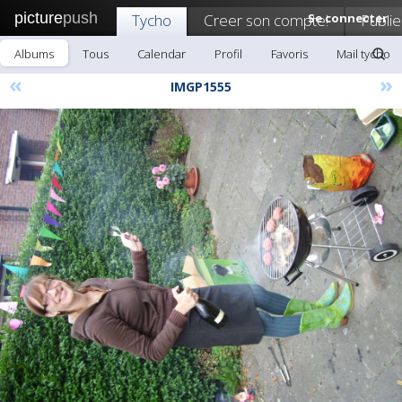
picture
push
Tycho
Creer son compte!
Se connecter
Publie
Albums
Tous
Calendar
Profil
Favoris
Mail tycho
«
»
IMGP1555